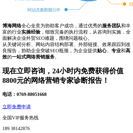
博海网络
全心全意为协助客户成功，通过优秀的
服务团队
和丰
富的行业
实操经验
，细致完备的执行流程，从咨询到实施，全
面解决企业外贸SEO难题，围绕问题核心。
从关键词分析、网站内容结构部署、外部链接、效果跟踪到改
良报告，协助企业突破SEO瓶颈，为企业提供
贴心
、
专业
和
高
效
的
一站式网络营销服务
。
现在立即咨询，
24小时
内免费获得
价值
8800元
的网络营销专家诊断报告！
电话：0769-88051668
立即免费申请
全国VIP服务热线
189 38142876